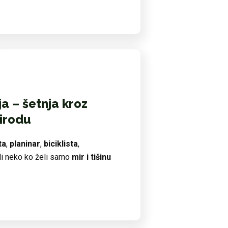
a – šetnja kroz
irodu
ta
,
planinar
,
biciklista
,
 ili neko ko želi samo
mir i tišinu