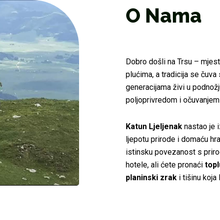
O Nama
Dobro došli na Trsu – mjesto
plućima, a tradicija se čuva
generacijama živi u podnož
poljoprivredom i očuvanjem
Katun Ljeljenak
nastao je i
ljepotu prirode i domaću hran
istinsku povezanost s prir
hotele, ali ćete pronaći
topl
planinski zrak
i tišinu koja l