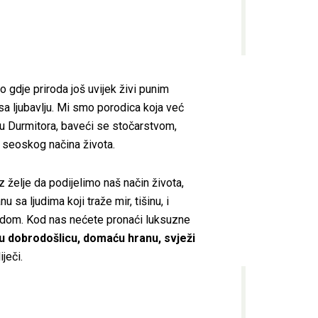
 gdje priroda još uvijek živi punim
 sa ljubavlju. Mi smo porodica koja već
ju Durmitora, baveći se stočarstvom,
 seoskog načina života.
z želje da podijelimo naš način života,
u sa ljudima koji traže mir, tišinu, i
odom. Kod nas nećete pronaći luksuzne
u dobrodošlicu, domaću hranu, svježi
iječi.