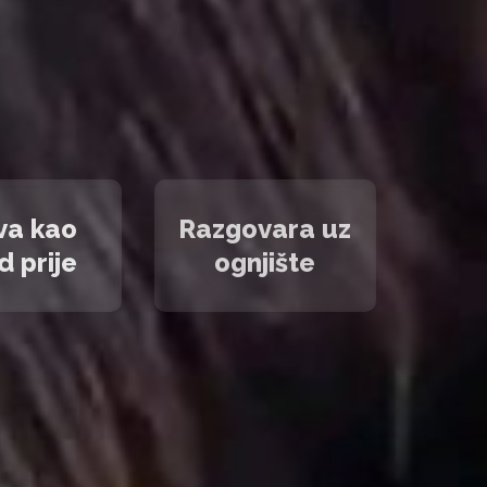
va kao
Razgovara uz
d prije
ognjište