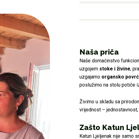
Naša priča
Naše domaćinstvo funkcion
uzgojem
stoke i živine
, p
uzgajamo
organsko povr
poslužimo na stolu potiče i
Živimo u skladu sa prirodom
vrijednost – jednostavnost, 
Zašto Katun Lje
Katun Ljeljenak nije samo s