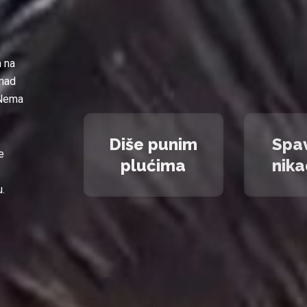
 na
 nad
. Nema
Diše punim
Spa
e
plućima
nika
u.