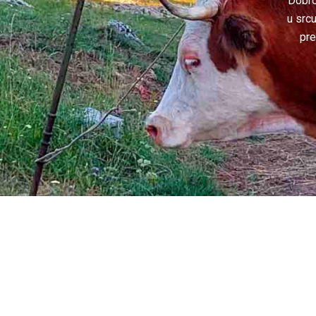
Dobro
u srcu
pre