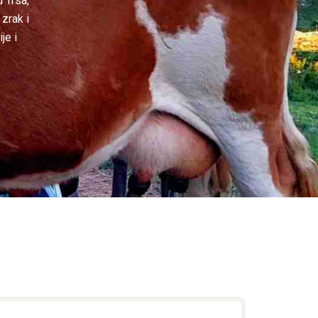
 Trsa,
 zrak i
je i