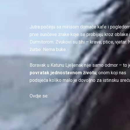
Jutra počinju sa mirisom domaće kafe i pogledom
prve sunčeve zrake koje se probijaju kroz oblake
Durmitorom. Zvukovi su tihi – krave, ptice, vjetar
žurbe. Nema buke.
Boravak u Katunu Ljeljenak nije samo odmor – to j
povratak jednostavnom životu
, onom koji nas
podsjeća koliko malo je dovoljno za istinsku sreć
Ovdje se: