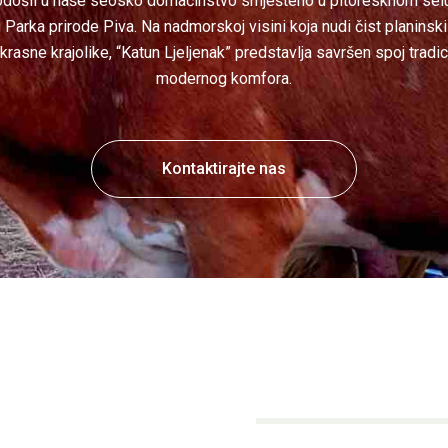
došli u naše seosko domaćinstvo smješteno u pitoresknom selu
 Parka prirode Piva. Na nadmorskoj visini koja nudi čist planinski
krasne krajolike, “Katun Ljeljenak” predstavlja savršen spoj tradici
modernog komfora.
Kontaktirajte nas