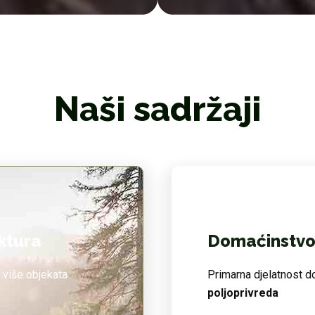
Naši sadržaji
uktura
Domaćinstvo 
 više objekata
Primarna djelatnost 
poljoprivreda