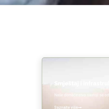
Smještaj i infrastr
Naše domaćinstvo sastoji se od
Saznajte više