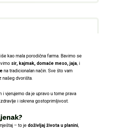
iše kao mala porodična farma. Bavimo se
ravimo
sir, kajmak, domaće meso, jaja
, i
će
na tradicionalan način. Sve što vam
z našeg dvorišta.
 i vjerujemo da je upravo u tome prava
zdravlje i iskrena gostoprimljivost.
ljenak?
mještaj – to je
doživljaj života u planini
,